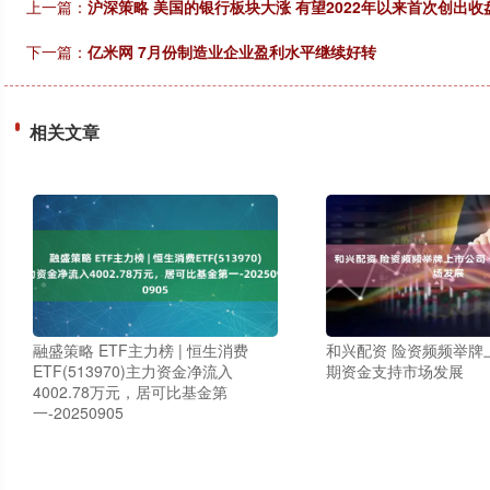
上一篇：
沪深策略 美国的银行板块大涨 有望2022年以来首次创出收
下一篇：
亿米网 7月份制造业企业盈利水平继续好转
相关文章
融盛策略 ETF主力榜 | 恒生消费
和兴配资 险资频频举牌
ETF(513970)主力资金净流入
期资金支持市场发展
4002.78万元，居可比基金第
一-20250905