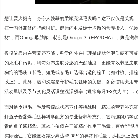
想让爱犬拥有一身令人羡慕的柔顺亮泽毛发吗？这不仅仅是美观，
在于内外兼修的持续呵护。健康的毛发始于均衡的营养摄入。优质
材”，而Omega脂肪酸，特别是Omega-3（EPA/DHA），则
仅仅依靠内在营养还不够，科学的外在护理是成就丝缎质感不可
的死毛和污垢，均匀分布皮肤分泌的天然油脂，更能有效刺激皮
狗狗的毛质（长毛、短毛或卷毛）选择合适的梳子（如针梳、排梳
以上）。此外，温和洗浴是守护毛发健康的关键。务必使用犬用
活动量以及季节变化灵活调整洗澡频率（通常每月1-2次为宜）
面对换季掉毛、毛发稀疏或状态不佳等挑战时，精准的营养补充
虾鱼子酱盏爆毛这样科学配方的专业营养补充剂。它精选鲜鸡等优质
贵的鱼子酱精华。其核心价值在于能精准作用于毛囊，有效“活跃
实际验证，它能显著减少高达46.08%的异常掉毛量，从根源上