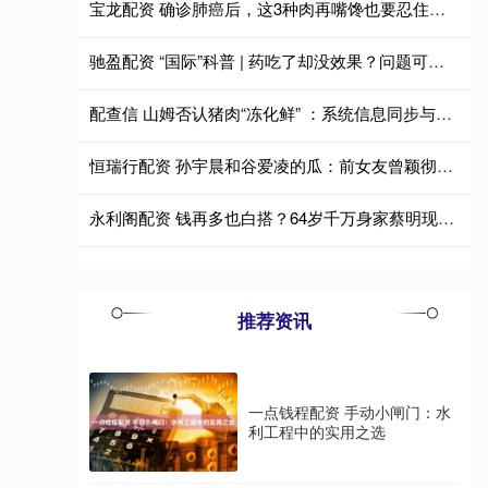
宝龙配资 确诊肺癌后，这3种肉再嘴馋也要忍住，可能会加速病情恶化！
驰盈配资 “国际”科普 | 药吃了却没效果？问题可能出在您家餐桌上
配查信 山姆否认猪肉“冻化鲜” ：系统信息同步与校验失误 不存在“数月前屠宰”的情况
恒瑞行配资 孙宇晨和谷爱凌的瓜：前女友曾颖彻底撕破脸，聊天记录流出，大量详情披露
永利阁配资 钱再多也白搭？64岁千万身家蔡明现状，给“不婚主义”敲警钟！
推荐资讯
一点钱程配资 手动小闸门：水
利工程中的实用之选