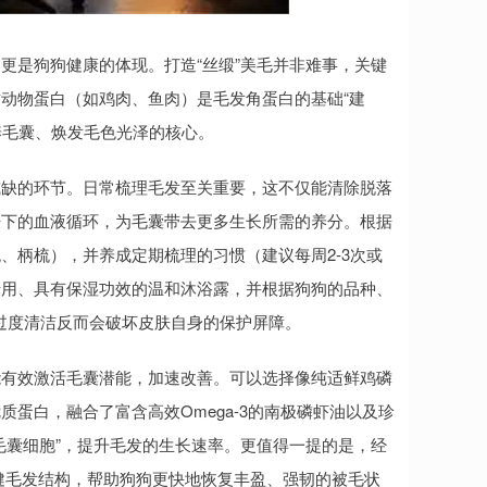
更是狗狗健康的体现。打造“丝缎”美毛并非难事，关键
动物蛋白（如鸡肉、鱼肉）是毛发角蛋白的基础“建
是滋养毛囊、焕发毛色光泽的核心。
或缺的环节。日常梳理毛发至关重要，这不仅能清除脱落
肤下的血液循环，为毛囊带去更多生长所需的养分。根据
、柄梳），并养成定期梳理的习惯（建议每周2-3次或
专用、具有保湿功效的温和沐浴露，并根据狗狗的品种、
，过度清洁反而会破坏皮肤自身的保护屏障。
能有效激活毛囊潜能，加速改善。可以选择像纯适鲜鸡磷
蛋白，融合了富含高效Omega-3的南极磷虾油以及珍
毛囊细胞”，提升毛发的生长速率。更值得一提的是，经
强健毛发结构，帮助狗狗更快地恢复丰盈、强韧的被毛状