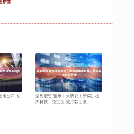
盘新高
上市公司 长
速盈配资 董承非大调仓！新买进扬
杰科技、兔宝宝 减持芯朋微