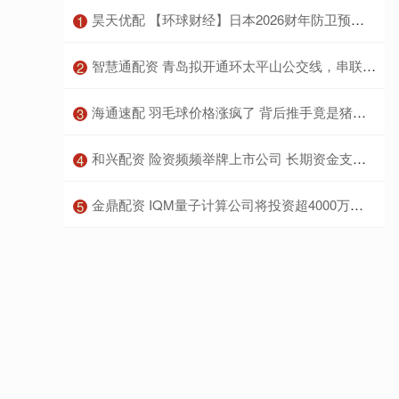
​昊天优配 【环球财经】日本2026财年防卫预算申请额创新高
1
​智慧通配资 青岛拟开通环太平山公交线，串联多景点方便游览
2
​海通速配 羽毛球价格涨疯了 背后推手竟是猪肉？
3
​和兴配资 险资频频举牌上市公司 长期资金支持市场发展
4
​金鼎配资 IQM量子计算公司将投资超4000万欧元扩建芬兰生产基地
5