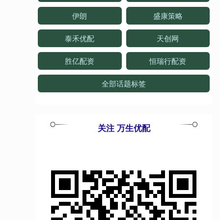
伊朗
盛康策略
泰禾优配
天创网
胜亿配资
恒瑞行配资
全部话题标签
关注 万生优配