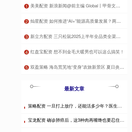
​美美配资 新浪新闻@前主编 Global丨甲骨文正在All in AI基础设施
1
​灿星配资 如何推进“AI+”能源高质量发展？两部门提出分阶段目标
2
​新立方配资 三只松鼠2025上半年全品类全渠道双轮发力
3
​红盘宝配资 想不到金毛大暖男也可以这么搞笑！
4
​双盈策略 海岛荒芜地“变身”农旅新景区 夏日炎炎游客可到南澳四季田园采摘瓜果诗意栖居
5
最新文章
策略配资 一旦打上放疗，还能活多少年？医生不再隐瞒，说出了实话
宝龙配资 确诊肺癌后，这3种肉再嘴馋也要忍住，可能会加速病情恶化！