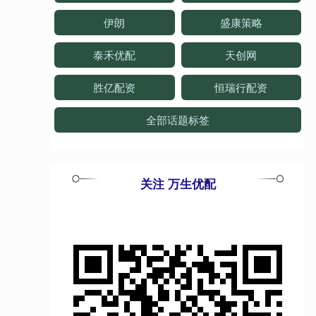
伊朗
盛康策略
泰禾优配
天创网
胜亿配资
恒瑞行配资
全部话题标签
关注 万生优配