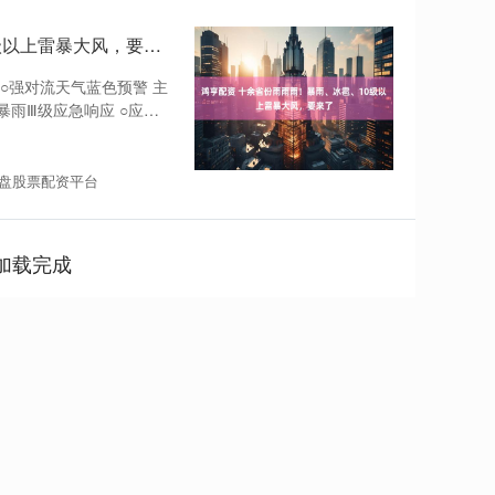
鸿亨配资 十余省份雨雨雨！暴雨、冰雹、10级以上雷暴大风，要来了
○强对流天气蓝色预警 主
暴雨Ⅲ级应急响应 ○应对
盘股票配资平台
加载完成