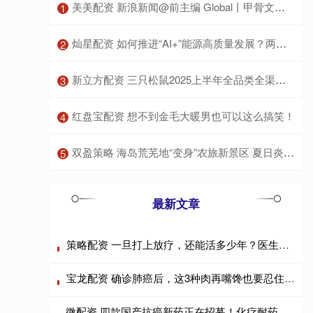
​美美配资 新浪新闻@前主编 Global丨甲骨文正在All in AI基础设施
1
​灿星配资 如何推进“AI+”能源高质量发展？两部门提出分阶段目标
2
​新立方配资 三只松鼠2025上半年全品类全渠道双轮发力
3
​红盘宝配资 想不到金毛大暖男也可以这么搞笑！
4
​双盈策略 海岛荒芜地“变身”农旅新景区 夏日炎炎游客可到南澳四季田园采摘瓜果诗意栖居
5
最新文章
策略配资 一旦打上放疗，还能活多少年？医生不再隐瞒，说出了实话
宝龙配资 确诊肺癌后，这3种肉再嘴馋也要忍住，可能会加速病情恶化！
微配资 四款国产抗癌新药正在招募！化疗耐药、免疫失败后有救了，覆盖肺癌、乳腺癌、肠癌、肝癌等实体瘤