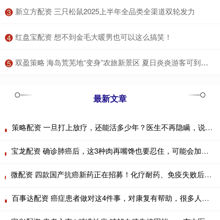
​新立方配资 三只松鼠2025上半年全品类全渠道双轮发力
3
​红盘宝配资 想不到金毛大暖男也可以这么搞笑！
4
​双盈策略 海岛荒芜地“变身”农旅新景区 夏日炎炎游客可到南澳四季田园采摘瓜果诗意栖居
5
最新文章
策略配资 一旦打上放疗，还能活多少年？医生不再隐瞒，说出了实话
宝龙配资 确诊肺癌后，这3种肉再嘴馋也要忍住，可能会加速病情恶化！
微配资 四款国产抗癌新药正在招募！化疗耐药、免疫失败后有救了，覆盖肺癌、乳腺癌、肠癌、肝癌等实体瘤
百事达配资 癌症患者做对这4件事，对康复有帮助，很多人没做到