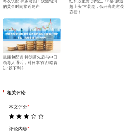
粤友优配 抓紧赏拍！观测银河
红和股配资 别错过！6部“越追
的黄金时间接近尾声
越上头”古装剧，低开高走逆袭
霸榜！
鼓腰包配资 特朗普先后与中日
领导人通话，对日本的“战略冒
进”踩下刹车
相关评论
本文评分
*
评论内容
*