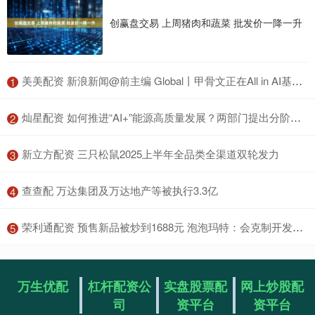
创赢盘交易 上周猪肉和蔬菜 批发价一降一升
​美美配资 新浪新闻@前主编 Global丨甲骨文正在All in AI基础设施
1
​灿星配资 如何推进“AI+”能源高质量发展？两部门提出分阶段目标
2
​新立方配资 三只松鼠2025上半年全品类全渠道双轮发力
3
​查查配 万达集团及万达地产等被执行3.3亿
4
​荣利通配资 预售新品被炒到1688元 泡泡玛特：会克制开发LABUBU
5
万生优配
杠杆配资公
实盘股票配
网上炒股配
司
资平台
资平台