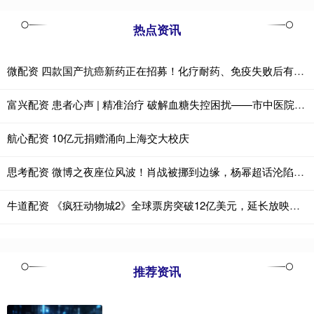
热点资讯
微配资 四款国产抗癌新药正在招募！化疗耐药、免疫失败后有救了，覆盖肺癌、乳腺癌、肠癌、肝癌等实体瘤
富兴配资 患者心声 | 精准治疗 破解血糖失控困扰——市中医院糖尿病二科获患者真挚感谢
航心配资 10亿元捐赠涌向上海交大校庆
思考配资 微博之夜座位风波！肖战被挪到边缘，杨幂超话沦陷好精彩
牛道配资 《疯狂动物城2》全球票房突破12亿美元，延长放映至2026年1月25日
推荐资讯